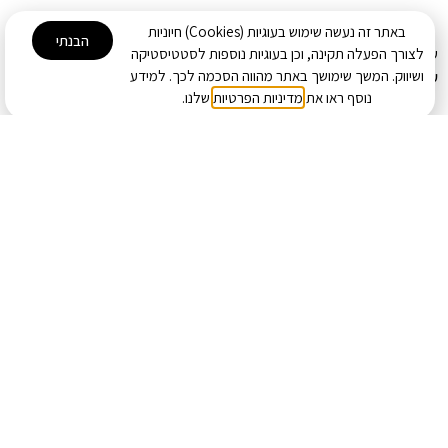
באתר זה נעשה שימוש בעוגיות (Cookies) חיוניות
הבנתי
שמלת קטיה לבן
שמלת ליפז צהבהב
לצורך הפעלה תקינה, וכן בעוגיות נוספות לסטטיסטיקה
ושיווק. המשך שימושך באתר מהווה הסכמה לכך. למידע
339.00
₪
359.00
₪
נוסף ראו את
מדיניות הפרטיות
שלנו.
שמלת ליפז ורוד
339.00
₪
שמלת ליפז חום