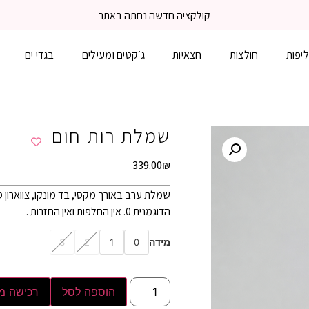
משלוח עד הבית 3-5 ימי עסקים
יפות
חולצות
חצאיות
ג׳קטים ומעילים
בגדי ים
שמלת רות חום
339.00
₪
שמלת ערב באורך מקסי, בד מונקו, צווארון סי
הדוגמנית 0. אין החלפות ואין החזרות .
מידה
3
2
1
0
הוספה לסל
רכישה מ