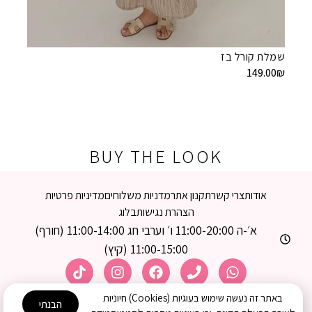
שמלת קורל בז
149.00
₪
שמלת ג
9.00
₪
BUY THE LOOK
אודות
צרי קשר
תקנון אתר
מדניות משלוחים
מדיניות פרטיות
הצהרת נגישות
בלוג
א׳-ה 11:00-20:00 ו׳ וערבי חג 11:00-14:00 (חורף)
11:00-15:00 (קיץ)
באתר זה נעשה שימוש בעוגיות (Cookies) חיוניות
הבנתי
© 2026 כל הזכויות שמורות –
פרי הצניעות