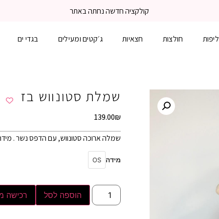
משלוח עד הבית 3-5 ימי עסקים
יפות
חולצות
חצאיות
ג׳קטים ומעילים
בגדי ים
שמלת סטונווש בז
139.00
₪
שמלה ארוכה סטונווש, עם הדפס נשר . מידת ה
מידה
OS
הוספה לסל
רכישה מ