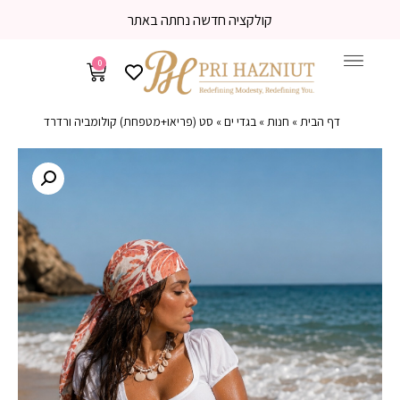
משלוח עד הבית 3-5 ימי עסקים
0
דף הבית
»
חנות
»
בגדי ים
»
סט (פריאו+מטפחת) קולומביה ורדרד