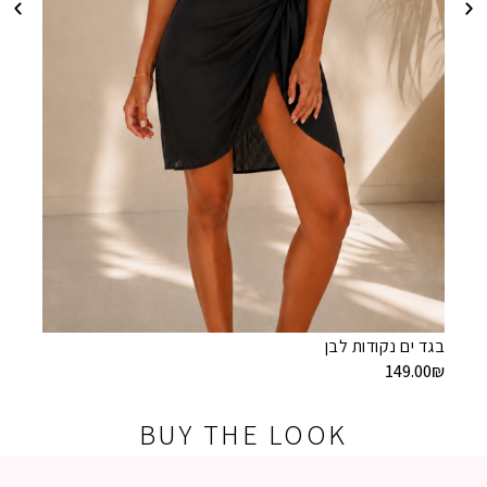
בגד ים 
9.00
₪
בגד ים נקודות לבן
149.00
₪
BUY THE LOOK