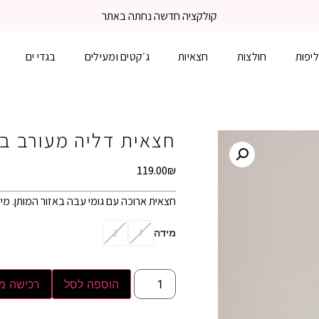
משלוח עד הבית 3-5 ימי עסקים
יפות
חולצות
חצאיות
ג׳קטים ומעילים
בגדי ים
חצאית דליה מעורב ב
119.00
₪
חצאית ארוכה עם גומי עבה באזור המותן. מיד
מידה
2
1
הוספה לסל
רכישה מ