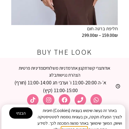
חליפת 
9.00
₪
חליפת ברטה חום
299.00
₪
–
159.00
₪
BUY THE LOOK
אודות
צרי קשר
תקנון אתר
מדניות משלוחים
מדיניות פרטיות
הצהרת נגישות
בלוג
א׳-ה 11:00-20:00 ו׳ וערבי חג 11:00-14:00 (חורף)
11:00-15:00 (קיץ)
באתר זה נעשה שימוש בעוגיות (Cookies) חיוניות
הבנתי
© 2026 כל הזכויות שמורות –
פרי הצניעות
לצורך הפעלה תקינה, וכן בעוגיות נוספות לסטטיסטיקה
ושיווק. המשך שימושך באתר מהווה הסכמה לכך. למידע
האתר נבנה באהבה על ידי couple-marketing