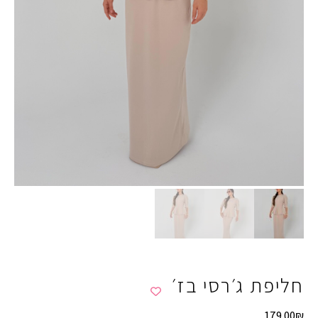
חליפת ג׳רסי בז׳
179.00
₪