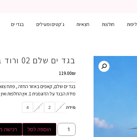
משלוח עד הבית 3-5 ימי עסקים
יפות
חולצות
חצאיות
ג׳קטים ומעילים
בגדי ים
בגד ים שלם 02 ורוד בהיר
119.00
₪
בגד ים שלם, קאפים באזור החזה , פתח צווא
מידת הבגד על הדוגמנית 1. אין החלפות ואין החזרות .
מידה
4
3
2
1
הוספה לסל
רכישה מ